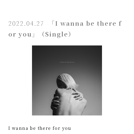
2022.04.27
「I wanna be there f
or you」（Single）
I wanna be there for you