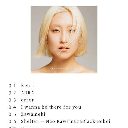
０１ Kehai
０２ AURA
０３ error
０４ I wanna be there for you
０５ Zawameki
０６ Shelter — Nao KawamuraBlack Boboi