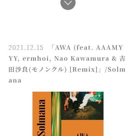
2021.12.15
「AWA (feat. AAAMY
YY, ermhoi, Nao Kawamura & 吉
田沙良(モノンクル) [Remix]」/Solm
ana