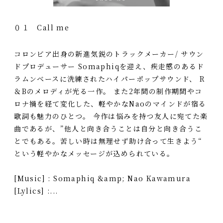
０１ Call me
コロンビア出身の新進気鋭のトラックメーカー/ サウン
ドプロデューサー Somaphiqを迎え、疾走感のあるド
ラムンベースに洗練されたハイパーポップサウンド、 R
＆Bのメロディが光る一作。 また2年間の制作期間やコ
ロナ禍を経て変化した、軽やかなNaoのマインドが宿る
歌詞も魅力のひとつ。 今作は悩みを持つ友人に宛てた楽
曲であるが、”他人と向き合うことは自分と向き合うこ
とでもある。苦しい時は無理せず助け合って生きよう“
という軽やかなメッセージが込められている。
[Music] : Somaphiq &amp; Nao Kawamura
[Lylics] :...