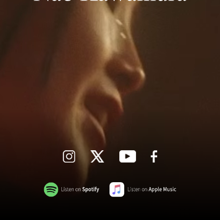
(C) Nao KawamuraオフィシャルHP