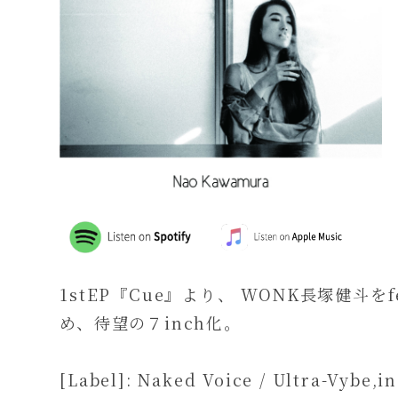
1stEP『Cue』より、 WONK長塚健斗を
め、待望の７inch化。
[Label]: Naked Voice / Ultra-Vybe,in