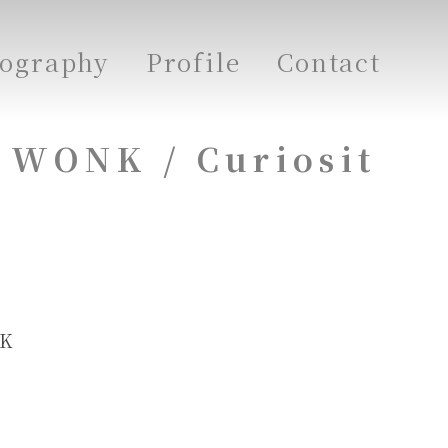
cography
Profile
Contact
 WONK / Curiosit
NK